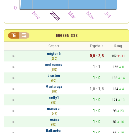


ERGEBNISSE
Gegner
Ergebnis
Rang
migton6
0,5 - 3,5
152
-11
(290)
mefromnc
1 - 1
152
0
(152)
braxton
1 - 0
138
14
(90)
Mantaraya
1,5 - 1,5
134
4
(189)
nelly1
1 - 0
121
13
(53)
manazar
1 - 0
98
23
(249)
resina
1 - 0
82
16
(82)
flatlander
1 - 0
64
18