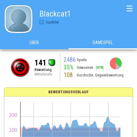
☰
Blackcat1
Süchtler
ÜBER
DAMESPIEL
2486
Spiele
141
35%
Gewonnen
(878)
Bewertung
108
Mittelstufe
Durchschn. Gegnerbewertung
BEWERTUNGSVERLAUF