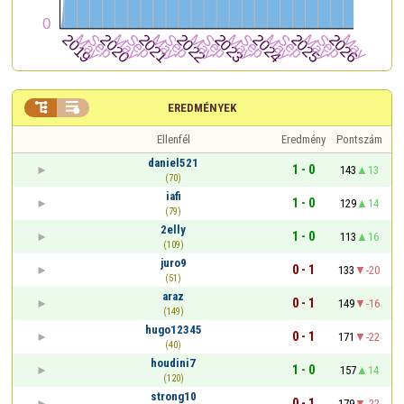


EREDMÉNYEK
Ellenfél
Eredmény
Pontszám
daniel521
1 - 0
143
13
(70)
iafi
1 - 0
129
14
(79)
2elly
1 - 0
113
16
(109)
juro9
0 - 1
133
-20
(51)
araz
0 - 1
149
-16
(149)
hugo12345
0 - 1
171
-22
(40)
houdini7
1 - 0
157
14
(120)
strong10
0 - 1
179
-22