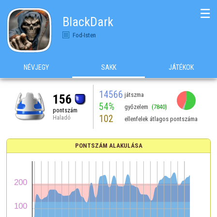
☰
BlackDark
Fod-Isten
NÉVJEGY
SAKK
JÁTÉKOK
14566
játszma
156
54%
győzelem
(7840)
pontszám
102
Haladó
ellenfelek átlagos pontszáma
PONTSZÁM ALAKULÁSA