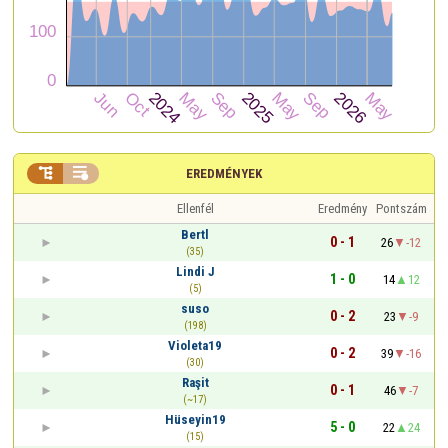


EREDMÉNYEK
Ellenfél
Eredmény
Pontszám
Bertl
0 - 1
26
-12
(35)
Lindi J
1 - 0
14
12
(5)
suso
0 - 2
23
-9
(198)
Violeta19
0 - 2
39
-16
(30)
Raşit
0 - 1
46
-7
(~17)
Hüseyin19
5 - 0
22
24
(15)