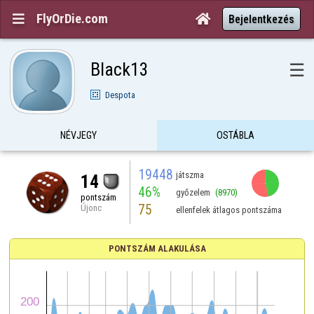
FlyOrDie.com


Bejelentkezés
Black13
☰
Despota
NÉVJEGY
OSTÁBLA
19448
játszma
14
46%
győzelem
(8970)
pontszám
75
Újonc
ellenfelek átlagos pontszáma
PONTSZÁM ALAKULÁSA