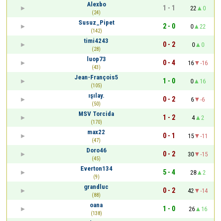
Alexbo
1 - 1
22
0
(24)
Susuz_Pipet
2 - 0
0
22
(142)
timi4243
0 - 2
0
0
(28)
luop73
0 - 4
16
-16
(43)
Jean-François5
1 - 0
0
16
(105)
ışılay.
0 - 2
6
-6
(50)
MSV Torcida
1 - 2
4
2
(170)
max22
0 - 1
15
-11
(47)
Doro46
0 - 2
30
-15
(45)
Everton134
5 - 4
28
2
(9)
grandluc
0 - 2
42
-14
(88)
oana
1 - 0
26
16
(138)