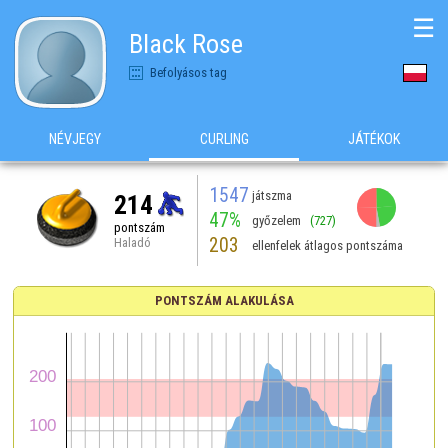
☰
Black Rose
Befolyásos tag
NÉVJEGY
CURLING
JÁTÉKOK
1547
játszma
214
47%
győzelem
(727)
pontszám
203
Haladó
ellenfelek átlagos pontszáma
PONTSZÁM ALAKULÁSA