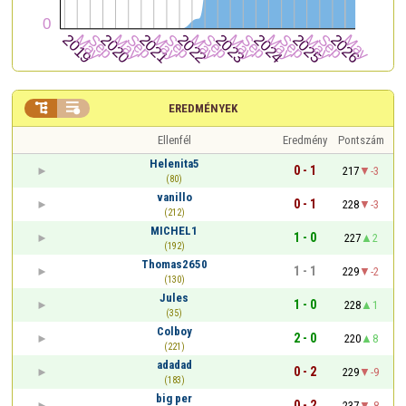


EREDMÉNYEK
Ellenfél
Eredmény
Pontszám
Helenita5
0 - 1
217
-3
(80)
vanillo
0 - 1
228
-3
(212)
MICHEL1
1 - 0
227
2
(192)
Thomas2650
1 - 1
229
-2
(130)
Jules
1 - 0
228
1
(35)
Colboy
2 - 0
220
8
(221)
adadad
0 - 2
229
-9
(183)
big per
0 - 2
237
-8