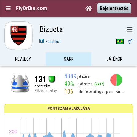
FlyOrDie.com


Bejelentkezés
Bizueta
☰

Fanatikus
NÉVJEGY
SAKK
JÁTÉKOK
4889
játszma
131
49%
győzelem
(2417)
pontszám
106
Középmezőny
ellenfelek átlagos pontszáma
PONTSZÁM ALAKULÁSA