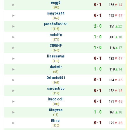
engy2
0 - 1
156
-14
(205)
sanyoka44
0 - 1
173
-17
(162)
panchoflo5151
2 - 0
151
22
(115)
rodolfo
1 - 0
133
18
(171)
CIREHF
1 - 0
116
17
(146)
linassavas
0 - 1
133
-17
(110)
darimir
1 - 0
119
14
(65)
Orlando001
0 - 1
134
-15
(163)
sarcástico
0 - 1
152
-18
(117)
hugo coll
0 - 1
171
-19
(106)
Kingwes
1 - 0
161
10
(13)
Eline.
0 - 1
179
-18
(130)