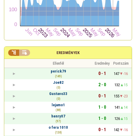


EREDMÉNYEK
Ellenfél
Eredmény
Pontszám
perick79
0 - 1
147
-16
(149)
Joe82
2 - 0
132
15
(0)
Gustavo33
0 - 1
155
-23
(0)
lejamo1
1 - 0
141
14
(88)
henry07
1 - 0
126
15
(97)
o fera 1010
0 - 1
142
-16
(138)