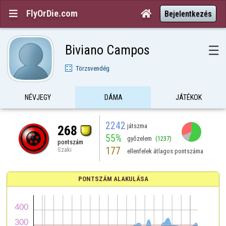
FlyOrDie.com


Bejelentkezés
Biviano Campos
☰
Törzsvendég
NÉVJEGY
DÁMA
JÁTÉKOK
2242
játszma
268
55%
győzelem
(1237)
pontszám
177
Szaki
ellenfelek átlagos pontszáma
PONTSZÁM ALAKULÁSA