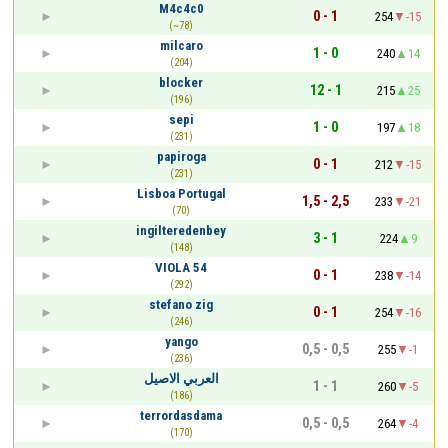
M4c4c0
0 - 1
254
-15
(~78)
milcaro
1 - 0
240
14
(204)
blocker
12 - 1
215
25
(196)
sepi
1 - 0
197
18
(231)
papiroga
0 - 1
212
-15
(231)
Lisboa Portugal
1,5 - 2,5
233
-21
(70)
ingilteredenbey
3 - 1
224
9
(148)
VIOLA 54
0 - 1
238
-14
(292)
stefano zig
0 - 1
254
-16
(246)
yango
0,5 - 0,5
255
-1
(236)
العربي الاصيل
1 - 1
260
-5
(186)
terrordasdama
0,5 - 0,5
264
-4
(170)