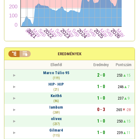


EREDMÉNYEK
Ellenfél
Eredmény
Pontszám
Marco Túlio 95
2 - 0
253
15
(119)
HIP- HIP
1 - 0
246
7
(21)
Keith6
1 - 0
237
9
(86)
Iambum
0 - 3
265
-28
(269)
olivex
1 - 0
250
15
(237)
Gilmar4
1 - 0
239
11
(115)