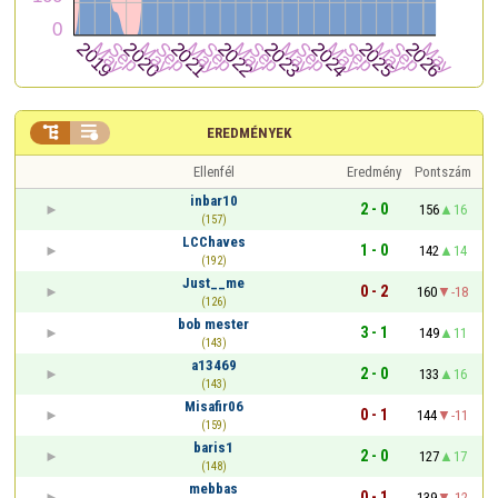


EREDMÉNYEK
Ellenfél
Eredmény
Pontszám
inbar10
2 - 0
156
16
(157)
LCChaves
1 - 0
142
14
(192)
Just__me
0 - 2
160
-18
(126)
bob mester
3 - 1
149
11
(143)
a13469
2 - 0
133
16
(143)
Misafir06
0 - 1
144
-11
(159)
baris1
2 - 0
127
17
(148)
mebbas
0 - 1
139
-12