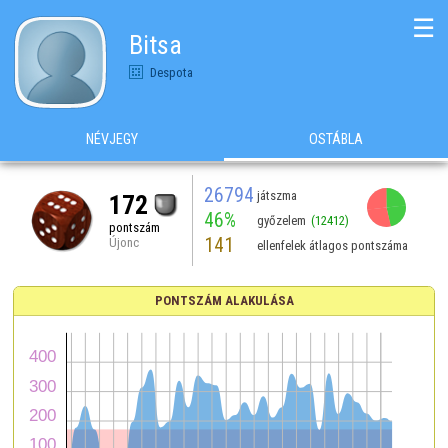
☰
Bitsa
Despota
NÉVJEGY
OSTÁBLA
26794
játszma
172
46%
győzelem
(12412)
pontszám
141
Újonc
ellenfelek átlagos pontszáma
PONTSZÁM ALAKULÁSA