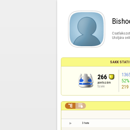
Bisho
Csatlakozot
Utoljára onl
SAKK STATI
136
266
52%
pontszám
219
Szaki


3 hete