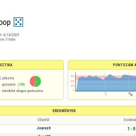
oop
t:
6/14/2025
ine:
3 hete
SZTIKA
PONTSZÁM 
5
játszma
győzelem
(709)
ellenfelek átlagos pontszáma
EREDMÉNYEK
Ellenfél
Eredmé
Joarez0
1 - 0