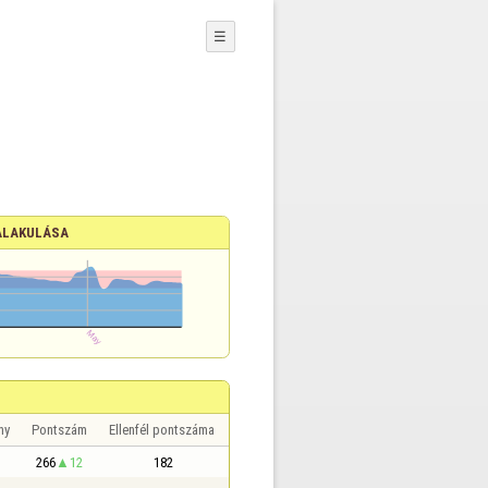
☰
ALAKULÁSA
ny
Pontszám
Ellenfél pontszáma
266
12
182