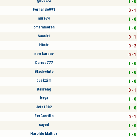
ghost72
1 - 0
Fernando091
0 - 1
aure74
1 - 0
omaramoren
1 - 0
SaaaD1
0 - 1
Hínár
0 - 2
new karpov
0 - 1
Darius777
1 - 0
Blackwhite
1 - 0
duckzim
1 - 0
Basreng
0 - 1
ksya
1 - 0
Jets1902
1 - 0
FerCarrillo
0 - 1
sayed
1 - 0
Haroldo Mattiaz
1 - 0