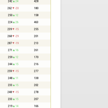
242
24
428
262
-20
180
250
12
158
224
26
463
239
-15
255
268
-29
201
287
-19
213
271
16
261
259
12
170
244
15
216
259
-15
277
248
11
138
233
15
202
248
-15
278
233
15
207
219
14
166