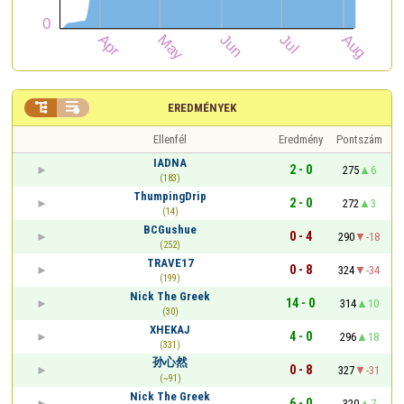


EREDMÉNYEK
Ellenfél
Eredmény
Pontszám
IADNA
2 - 0
275
6
(183)
ThumpingDrip
2 - 0
272
3
(14)
BCGushue
0 - 4
290
-18
(252)
TRAVE17
0 - 8
324
-34
(199)
Nick The Greek
14 - 0
314
10
(30)
XHEKAJ
4 - 0
296
18
(331)
孙心然
0 - 8
327
-31
(~91)
Nick The Greek
6 - 0
320
7