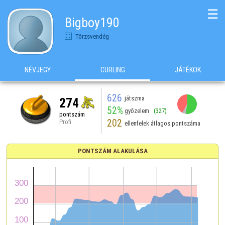
☰
Bigboy190
Törzsvendég
NÉVJEGY
CURLING
JÁTÉKOK
626
játszma
274
52%
győzelem
(327)
pontszám
202
Profi
ellenfelek átlagos pontszáma
PONTSZÁM ALAKULÁSA