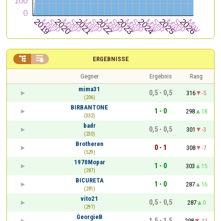


ERGEBNISSE
Gegner
Ergebnis
Rang
mima31
0,5 - 0,5
316
-5
(206)
BIRBANTONE
1 - 0
298
18
(332)
badr
0,5 - 0,5
301
-3
(230)
Brotheren
0 - 1
308
-7
(529)
1970Mopar
1 - 0
303
15
(287)
BICURETA
1 - 0
287
16
(281)
vito21
0,5 - 0,5
287
0
(297)
GeorgieB
1,5 - 1,5
298
-11