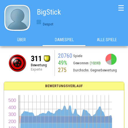
☰
BigStick
Despot
ÜBER
DAMESPIEL
ALLE SPIELE
20760
Spiele
311
49%
Gewonnen
(10200)
Bewertung
275
Experte
Durchschn. Gegnerbewertung
BEWERTUNGSVERLAUF