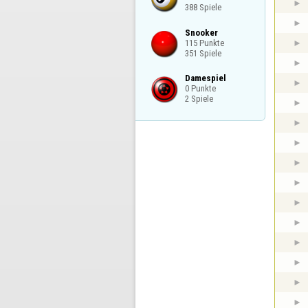
388 Spiele
Snooker

115 Punkte

351 Spiele
Damespiel

0 Punkte

2 Spiele