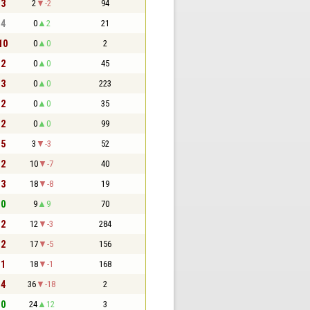
 3
2
-2
94
 4
0
2
21
 10
0
0
2
 2
0
0
45
 3
0
0
223
 2
0
0
35
 2
0
0
99
 5
3
-3
52
 2
10
-7
40
 3
18
-8
19
 0
9
9
70
 2
12
-3
284
 2
17
-5
156
 1
18
-1
168
 4
36
-18
2
 0
24
12
3