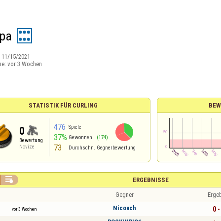
pa
:
11/15/2021
ne:
vor 3 Wochen
STATISTIK FÜR CURLING
BEW
476
Spiele
0
37%
Gewonnen
(174)
Bewertung
73
Novize
Durchschn. Gegnerbewertung

ERGEBNISSE
Gegner
Erge
Nicoach
0 -
vor 3 Wochen