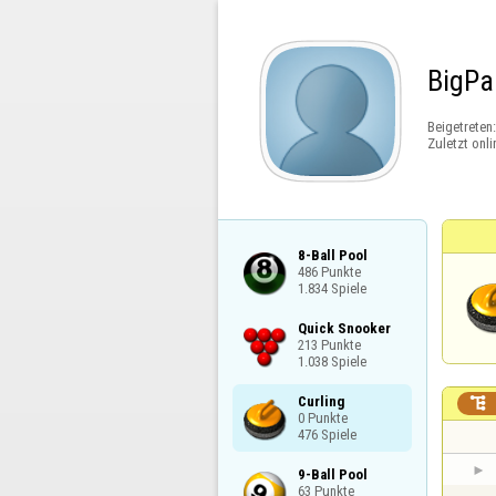
BigPa
Beigetreten
Zuletzt onli
8-Ball Pool

486 Punkte

1.834 Spiele
Quick Snooker

213 Punkte

1.038 Spiele
Curling


0 Punkte

476 Spiele
9-Ball Pool

63 Punkte
