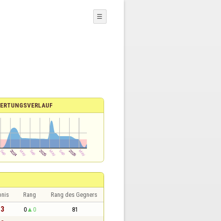
☰
ERTUNGSVERLAUF
bnis
Rang
Rang des Gegners
 3
0
0
81