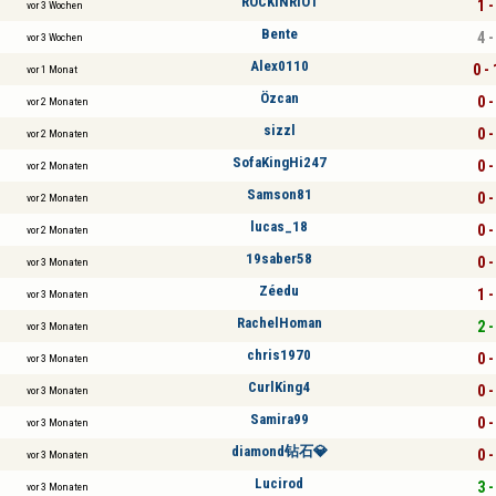
ROCKINRIO1
1 -
vor 3 Wochen
Bente
4 -
vor 3 Wochen
Alex0110
0 -
vor 1 Monat
Özcan
0 -
vor 2 Monaten
sizzl
0 -
vor 2 Monaten
SofaKingHi247
0 -
vor 2 Monaten
Samson81
0 -
vor 2 Monaten
lucas_18
0 -
vor 2 Monaten
19saber58
0 -
vor 3 Monaten
Zéedu
1 -
vor 3 Monaten
RachelHoman
2 -
vor 3 Monaten
chris1970
0 -
vor 3 Monaten
CurlKing4
0 -
vor 3 Monaten
Samira99
0 -
vor 3 Monaten
diamond钻石💎
0 -
vor 3 Monaten
Lucirod
3 -
vor 3 Monaten