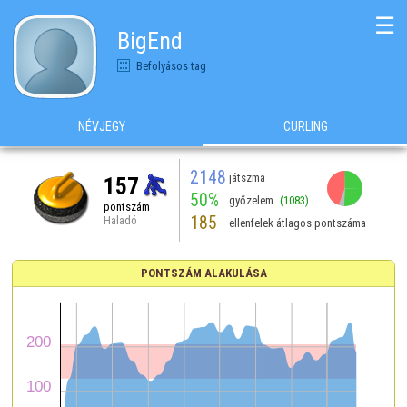
☰
BigEnd
Befolyásos tag
NÉVJEGY
CURLING
2148
játszma
157
50%
győzelem
(1083)
pontszám
185
Haladó
ellenfelek átlagos pontszáma
PONTSZÁM ALAKULÁSA