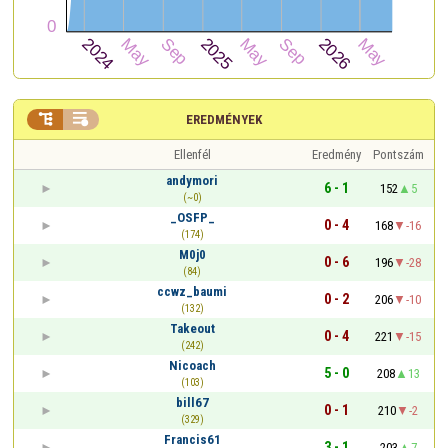


EREDMÉNYEK
Ellenfél
Eredmény
Pontszám
andymori
6 - 1
152
5
(~0)
_OSFP_
0 - 4
168
-16
(174)
M0j0
0 - 6
196
-28
(84)
ccwz_baumi
0 - 2
206
-10
(132)
Takeout
0 - 4
221
-15
(242)
Nicoach
5 - 0
208
13
(103)
bill67
0 - 1
210
-2
(329)
Francis61
3 - 1
203
7