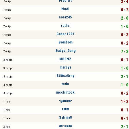
Fred'art
2 - 4
6 órája
NoAi
0 - 2
7 órája
nora245
2 - 0
7 órája
ruths
1 - 0
7 órája
Gaben1991
0 - 3
7 órája
Bombom
0 - 2
7 órája
Babys_Gang
7 - 2
7 órája
MBENZ
0 - 1
3 napja
marcys
1 - 0
3 napja
Sütiszörny
2 - 1
4 napja
tutin
1 - 0
4 napja
mcclintock
0 - 2
4 napja
•games•
1 - 3
1 hete
ratm
0 - 1
1 hete
Salima8
0 - 1
1 hete
an-csaa
2 - 1
2 hete