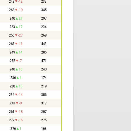
249
-12
233
268
-19
345
240
28
297
223
17
234
250
-27
268
263
-13
443
249
14
205
256
-7
471
240
16
240
236
4
174
220
16
219
234
-14
386
243
-9
317
261
-18
207
277
-16
275
276
1
163