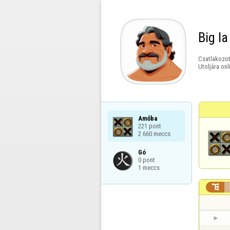
Big la
Csatlakozot
Utoljára onl
Amőba

221 pont

2 660 meccs
Gó

0 pont

1 meccs
