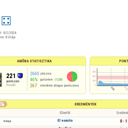
t:
9/2/2024
ine:
8 órája
AMŐBA STATISZTIKA
PONT
2660
játszma
221
46%
győzelem
(1228)
pontszám
267
Haladó
ellenfelek átlagos pontszáma

EREDMÉNYEK
Ellenfél
Eredmé
El vomito
0 - 1
6 órája