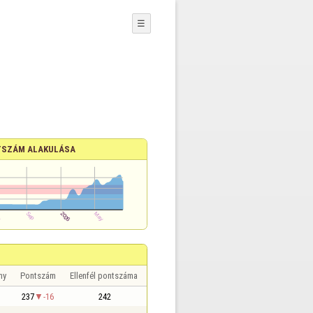
☰
SZÁM ALAKULÁSA
ny
Pontszám
Ellenfél pontszáma
237
-16
242