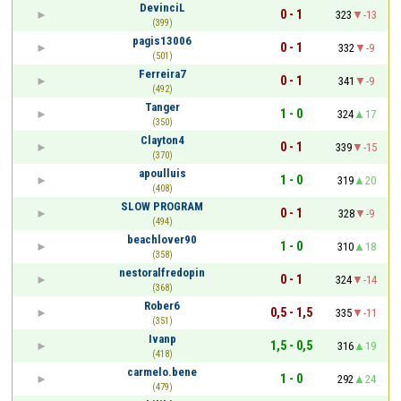
DevinciL
0 - 1
323
-13
(399)
pagis13006
0 - 1
332
-9
(501)
Ferreira7
0 - 1
341
-9
(492)
Tanger
1 - 0
324
17
(350)
Clayton4
0 - 1
339
-15
(370)
apoulluis
1 - 0
319
20
(408)
SLOW PROGRAM
0 - 1
328
-9
(494)
beachlover90
1 - 0
310
18
(358)
nestoralfredopin
0 - 1
324
-14
(368)
Rober6
0,5 - 1,5
335
-11
(351)
Ivanp
1,5 - 0,5
316
19
(418)
carmelo.bene
1 - 0
292
24
(479)