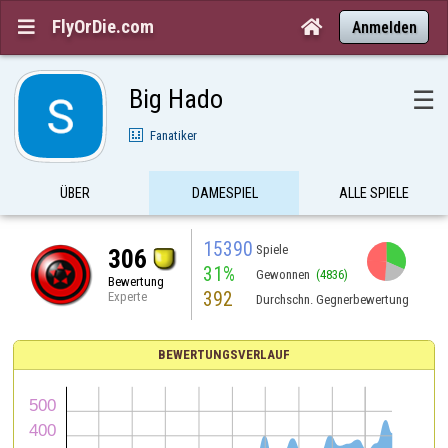
FlyOrDie.com


Anmelden
Big Hado
☰
Fanatiker
ÜBER
DAMESPIEL
ALLE SPIELE
15390
Spiele
306
31%
Gewonnen
(4836)
Bewertung
392
Experte
Durchschn. Gegnerbewertung
BEWERTUNGSVERLAUF