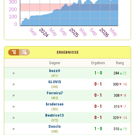


ERGEBNISSE
Gegner
Ergebnis
Rang
buzzit
1 - 0
284
22
(411)
GLOVIS
0 - 1
300
-16
(305)
Ferreira7
0 - 1
308
-8
(492)
brodersen
0 - 1
315
-7
(533)
Beatrice13
0 - 1
329
-14
(372)
Dosclo
1 - 0
310
19
(380)