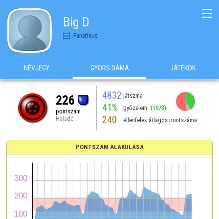
☰
Big D
Fanatikus
NÉVJEGY
GYORS DÁMA
JÁTÉKOK
4832
játszma
226
41%
győzelem
(1973)
pontszám
240
Haladó
ellenfelek átlagos pontszáma
PONTSZÁM ALAKULÁSA