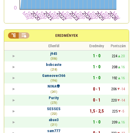


EREDMÉNYEK
Ellenfél
Eredmény
Pontszám
j945
1 - 0
224
20
(306)
bobcaste
1 - 0
208
16
(218)
Gameover366
1 - 0
192
16
(196)
NINA👽
0 - 1
206
-14
(241)
Purity
0 - 1
220
-14
(273)
SESSES
1,5 - 2,5
225
-5
(253)
abue3
1 - 0
209
16
(211)
sam777