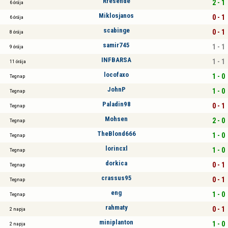
Rresende
2 - 1
6 órája
Miklosjanos
0 - 1
6 órája
scabinge
0 - 1
8 órája
samir745
1 - 1
9 órája
INFBARSA
1 - 1
11 órája
locofaxo
1 - 0
Tegnap
JohnP
1 - 0
Tegnap
Paladin98
0 - 1
Tegnap
Mohsen
2 - 0
Tegnap
TheBlond666
1 - 0
Tegnap
lorincxl
1 - 0
Tegnap
dorkica
0 - 1
Tegnap
crassus95
0 - 1
Tegnap
eng
1 - 0
Tegnap
rahmaty
0 - 1
2 napja
miniplanton
1 - 0
2 napja