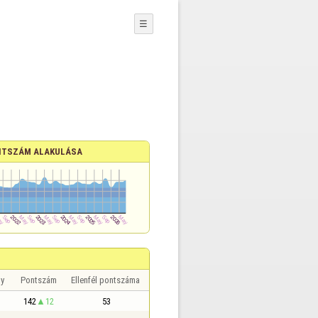
☰
TSZÁM ALAKULÁSA
y
Pontszám
Ellenfél pontszáma
142
12
53