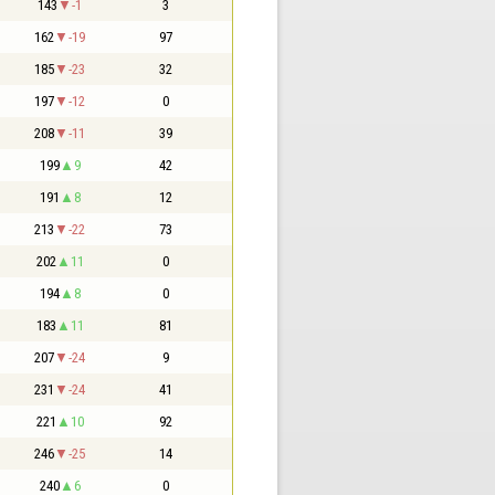
143
-1
3
162
-19
97
185
-23
32
197
-12
0
208
-11
39
199
9
42
191
8
12
213
-22
73
202
11
0
194
8
0
183
11
81
207
-24
9
231
-24
41
221
10
92
246
-25
14
240
6
0