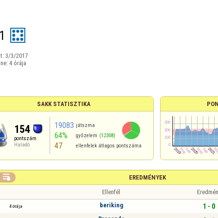
1
t:
3/3/2017
ine:
4 órája
SAKK STATISZTIKA
PON
19083
játszma
154
64%
győzelem
(12308)
pontszám
47
Haladó
ellenfelek átlagos pontszáma

EREDMÉNYEK
Ellenfél
Eredmén
beriking
1 - 0
4 órája