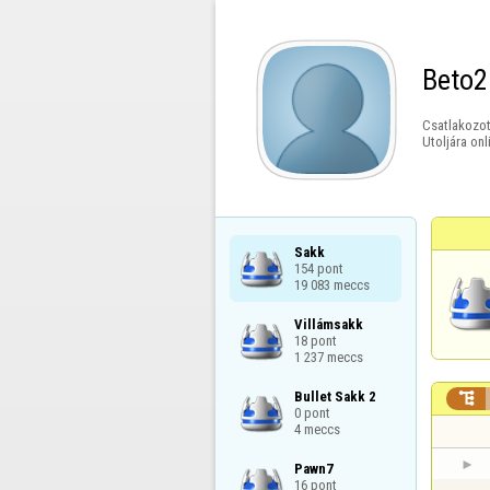
Beto2
Csatlakozot
Utoljára onl
Sakk

154 pont

19 083 meccs
Villámsakk

18 pont

1 237 meccs
Bullet Sakk 2


0 pont

4 meccs
Pawn7

16 pont
