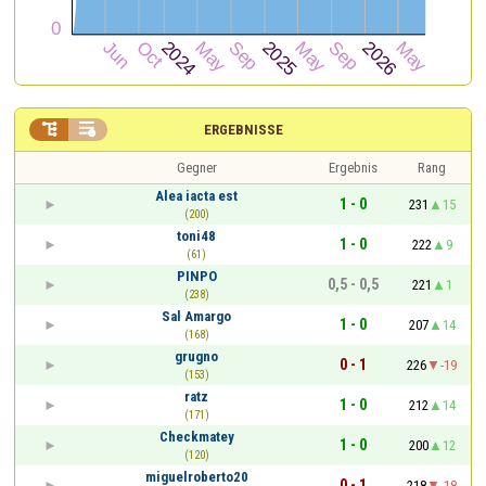


ERGEBNISSE
Gegner
Ergebnis
Rang
Alea iacta est
1 - 0
231
15
(200)
toni48
1 - 0
222
9
(61)
PINPO
0,5 - 0,5
221
1
(238)
Sal Amargo
1 - 0
207
14
(168)
grugno
0 - 1
226
-19
(153)
ratz
1 - 0
212
14
(171)
Checkmatey
1 - 0
200
12
(120)
miguelroberto20
0 - 1
218
-18