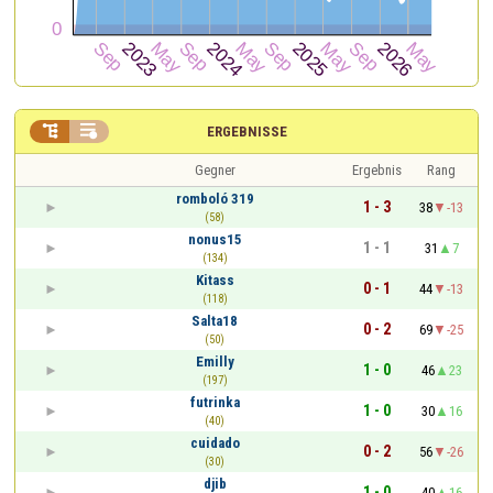


ERGEBNISSE
Gegner
Ergebnis
Rang
romboló 319
1 - 3
38
-13
(58)
nonus15
1 - 1
31
7
(134)
Kitass
0 - 1
44
-13
(118)
Salta18
0 - 2
69
-25
(50)
Emilly
1 - 0
46
23
(197)
futrinka
1 - 0
30
16
(40)
cuidado
0 - 2
56
-26
(30)
djib
1 - 0
40
16