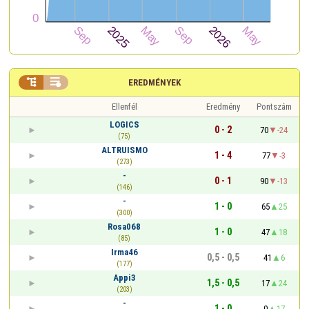


EREDMÉNYEK
Ellenfél
Eredmény
Pontszám
LOGICS
0 - 2
70
-24
(75)
ALTRUISMO
1 - 4
77
-3
(273)
-
0 - 1
90
-13
(146)
-
1 - 0
65
25
(300)
Rosa068
1 - 0
47
18
(85)
Irma46
0,5 - 0,5
41
6
(177)
Appi3
1,5 - 0,5
17
24
(203)
-
1 - 0
0
17