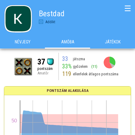
☰
Bestdad
Addikt
NÉVJEGY
AMŐBA
JÁTÉKOK
33
játszma
37
33%
győzelem
(11)
pontszám
119
Amatőr
ellenfelek átlagos pontszáma
PONTSZÁM ALAKULÁSA