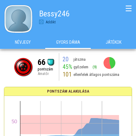
☰
Bessy246
Addikt
NÉVJEGY
GYORS DÁMA
JÁTÉKOK
20
játszma
66
45%
győzelem
(9)
pontszám
101
Amatőr
ellenfelek átlagos pontszáma
PONTSZÁM ALAKULÁSA