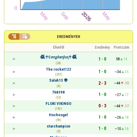


EREDMÉNYEK
Ellenfél
Eredmény
Pontszám
𒈒♰Cσɳʂƚαɳƚιɳ♰𒈒
1 - 0
58
14
(24)
The rocket122
1 - 0
~34
25
(257)
Salah13 👽
2 - 3
~44
-10
(4)
768398
1 - 0
~27
17
(52)
FLOKI VIKINGO
0 - 3
~44
-17
(181)
Hochvogel
1 - 0
~26
18
(59)
starchampion
1 - 0
~10
16
(0)