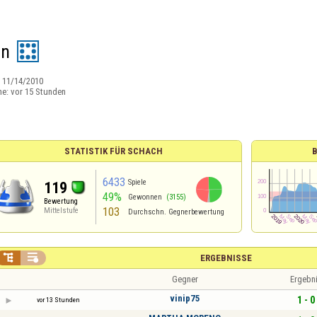
an
:
11/14/2010
ne:
vor 15 Stunden
STATISTIK FÜR SCHACH
6433
Spiele
119
49%
Gewonnen
(3155)
Bewertung
103
Mittelstufe
Durchschn. Gegnerbewertung


ERGEBNISSE
Gegner
Ergebn
vinip75
1 - 0
vor 13 Stunden