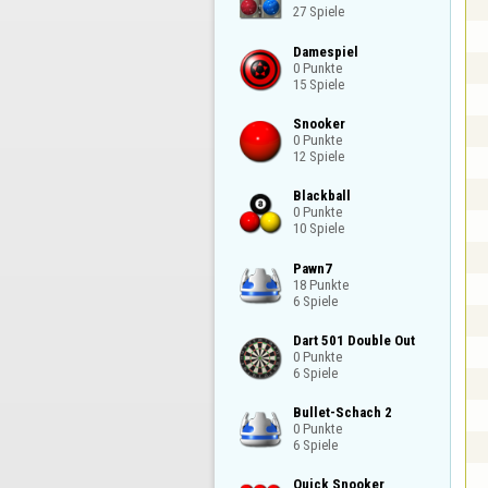
27 Spiele
Damespiel

0 Punkte

15 Spiele
Snooker

0 Punkte

12 Spiele
Blackball

0 Punkte

10 Spiele
Pawn7

18 Punkte

6 Spiele
Dart 501 Double Out

0 Punkte

6 Spiele
Bullet-Schach 2

0 Punkte

6 Spiele
Quick Snooker
