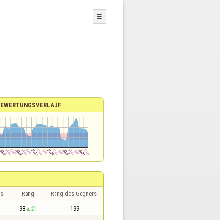
☰
BEWERTUNGSVERLAUF
is
Rang
Rang des Gegners
98
21
199