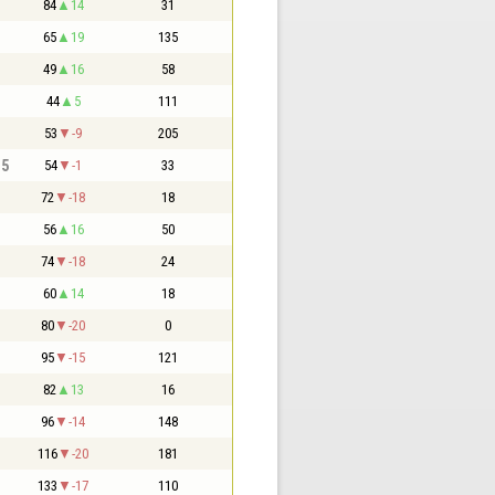
84
14
31
65
19
135
49
16
58
44
5
111
53
-9
205
,5
54
-1
33
72
-18
18
56
16
50
74
-18
24
60
14
18
80
-20
0
95
-15
121
82
13
16
96
-14
148
116
-20
181
133
-17
110