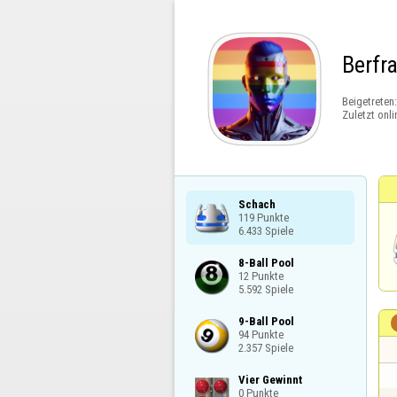
Berfr
Beigetreten
Zuletzt onli
Schach

119 Punkte

6.433 Spiele
8-Ball Pool

12 Punkte

5.592 Spiele
9-Ball Pool

94 Punkte

2.357 Spiele
Vier Gewinnt

0 Punkte
