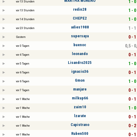
MARTHA MORENO
1 - 0
vor 13 Stunden
redin28
1 - 0
vor 13 Stunden
CHEPE2
1 - 0
vor 14 Stunden
adies1988
1 - 1
vor 23 Stunden
supersaya
0 - 1
Gestern
buenoc
0,5 - 0
vor 3 Tagen
leonando
0 - 1
vor 4 Tagen
Lisandro2025
1 - 0
vor 5 Tagen
ignacio36
0 - 1
vor 6 Tagen
Gmon
1 - 0
vor 6 Tagen
manjare
0 - 1
vor 7 Tagen
milkup66
0 - 1
vor 1 Woche
zaim10
1 - 0
vor 1 Woche
lzarate
0 - 1
vor 1 Woche
Capistrano
0 - 2
vor 1 Woche
Ruben500
0 - 1
vor 1 Woche