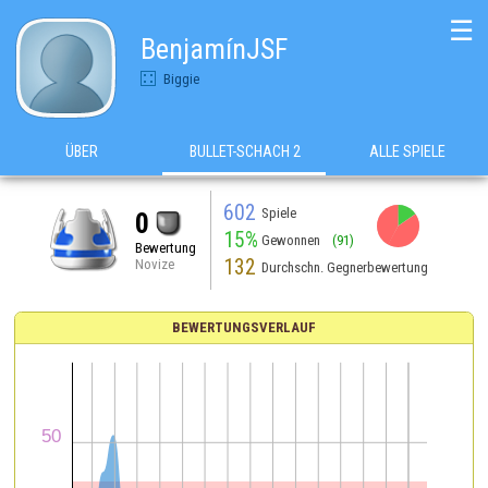
☰
BenjamínJSF
Biggie
ÜBER
BULLET-SCHACH 2
ALLE SPIELE
602
Spiele
0
15%
Gewonnen
(91)
Bewertung
132
Novize
Durchschn. Gegnerbewertung
BEWERTUNGSVERLAUF