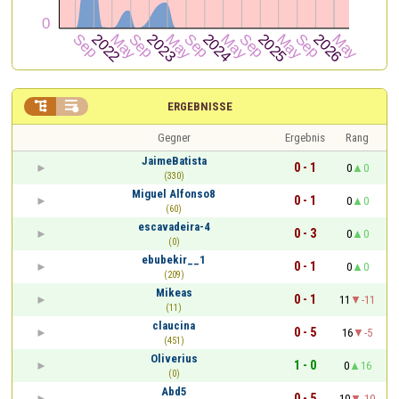


ERGEBNISSE
Gegner
Ergebnis
Rang
JaimeBatista
0 - 1
0
0
(330)
Miguel Alfonso8
0 - 1
0
0
(60)
escavadeira-4
0 - 3
0
0
(0)
ebubekir__1
0 - 1
0
0
(209)
Mikeas
0 - 1
11
-11
(11)
claucina
0 - 5
16
-5
(451)
Oliverius
1 - 0
0
16
(0)
Abd5
0 - 5
10
-10