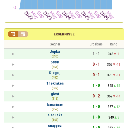


ERGEBNISSE
Gegner
Ergebnis
Rang
Jopka
1 - 1
348
-1
(335)
5998
0 - 1
359
-11
(464)
Diego_
0 - 1
370
-11
(480)
TheKraken
1 - 0
355
15
(337)
giest
0 - 2
369
-14
(516)
kanarinac
1 - 0
357
12
(257)
elenuska
1 - 0
349
8
(169)
snappez
1 - 0
333
16