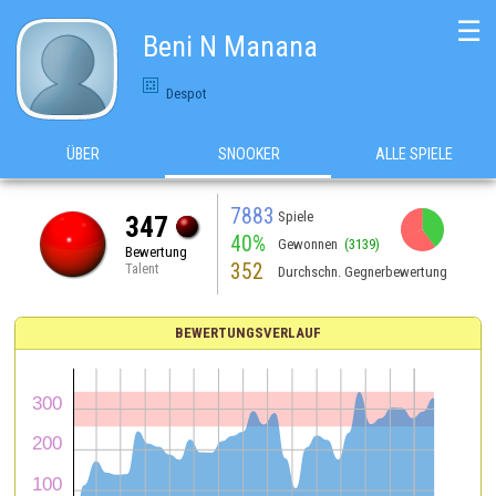
☰
Beni N Manana
Despot
ÜBER
SNOOKER
ALLE SPIELE
7883
Spiele
347
40%
Gewonnen
(3139)
Bewertung
352
Talent
Durchschn. Gegnerbewertung
BEWERTUNGSVERLAUF