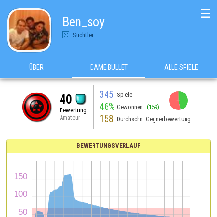
☰
Ben_soy
Süchtler
ÜBER
DAME BULLET
ALLE SPIELE
345
Spiele
40
46%
Gewonnen
(159)
Bewertung
158
Amateur
Durchschn. Gegnerbewertung
BEWERTUNGSVERLAUF