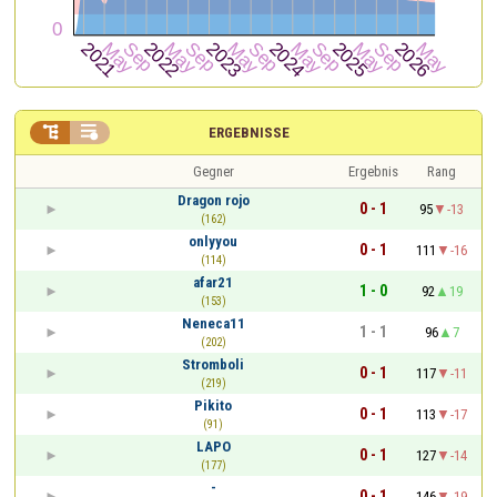


ERGEBNISSE
Gegner
Ergebnis
Rang
Dragon rojo
0 - 1
95
-13
(162)
onlyyou
0 - 1
111
-16
(114)
afar21
1 - 0
92
19
(153)
Neneca11
1 - 1
96
7
(202)
Stromboli
0 - 1
117
-11
(219)
Pikito
0 - 1
113
-17
(91)
LAPO
0 - 1
127
-14
(177)
-
0 - 1
146
-19