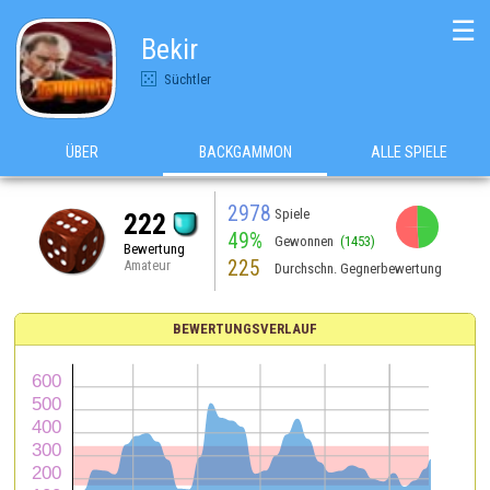
☰
Bekir
Süchtler
ÜBER
BACKGAMMON
ALLE SPIELE
2978
Spiele
222
49%
Gewonnen
(1453)
Bewertung
225
Amateur
Durchschn. Gegnerbewertung
BEWERTUNGSVERLAUF