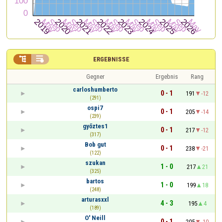


ERGEBNISSE
Gegner
Ergebnis
Rang
carloshumberto
0 - 1
191
-12
(291)
ospi7
0 - 1
205
-14
(239)
győztes1
0 - 1
217
-12
(317)
Bob gut
0 - 1
238
-21
(122)
szukan
1 - 0
217
21
(325)
bartos
1 - 0
199
18
(248)
arturasxxl
4 - 3
195
4
(189)
O' Neill
0 - 1
205
-10