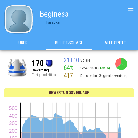
☰
Beginess
Fanatiker
ÜBER
BULLET-SCHACH
ALLE SPIELE
21110
Spiele
170
64%
Gewonnen
(13515)
Bewertung
417
Fortgeschritten
Durchschn. Gegnerbewertung
BEWERTUNGSVERLAUF