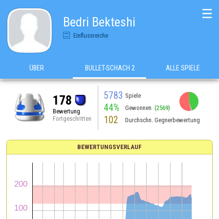
☰
Bedri Bekteshi
Einflussreiche
ÜBER
BULLET-SCHACH 2
ALLE SPIELE
5783
Spiele
178
44%
Gewonnen
(2569)
Bewertung
102
Fortgeschritten
Durchschn. Gegnerbewertung
BEWERTUNGSVERLAUF