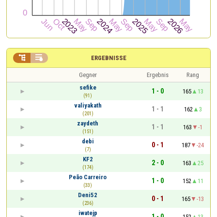


ERGEBNISSE
Gegner
Ergebnis
Rang
sefike
1 - 0
165
13
(91)
valiyakath
1 - 1
162
3
(201)
zaydeth
1 - 1
163
-1
(151)
debi
0 - 1
187
-24
(7)
KF2
2 - 0
163
25
(174)
Peão Carreiro
1 - 0
152
11
(33)
Deni52
0 - 1
165
-13
(236)
iwatejp
1 - 0
152
13