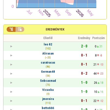


EREDMÉNYEK
Ellenfél
Eredmény
Pontszám
leo 82
2 - 0
0
31
(102)
Alirasan
0 - 1
8
-8
(~25)
caratracas
0 - 1
21
-13
(86)
German48
0 - 2
44
-23
(56)
Sebcasmad
1 - 0
26
18
(75)
Vicuska
1 - 0
10
16
(0)
jmoreira
0 - 1
22
-12
(115)
betto666
1 - 0
6
16