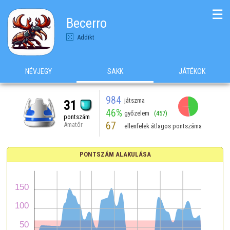
☰
Becerro
Addikt
NÉVJEGY
SAKK
JÁTÉKOK
984
játszma
31
46%
győzelem
(457)
pontszám
67
Amatőr
ellenfelek átlagos pontszáma
PONTSZÁM ALAKULÁSA