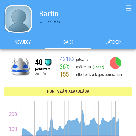
☰
Bartin
Fod-Isten
NÉVJEGY
SAKK
JÁTÉKOK
43183
játszma
40
36%
győzelem
(15387)
pontszám
155
Amatőr
ellenfelek átlagos pontszáma
PONTSZÁM ALAKULÁSA