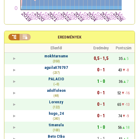


EREDMÉNYEK
Ellenfél
Eredmény
Pontszám
mokhtarname
0,5 - 1,5
35
5
(350)
aguila070707
0 - 1
43
-8
(237)
PALACIO
1 - 0
36
7
(~0)
adolfoleon
0 - 1
52
-16
(48)
Lorenzy
0 - 1
65
-13
(122)
hugo_24
0 - 1
74
-9
(243)
timanula
1 - 0
56
18
(103)
Beto Ctba
1 - 1
51
5