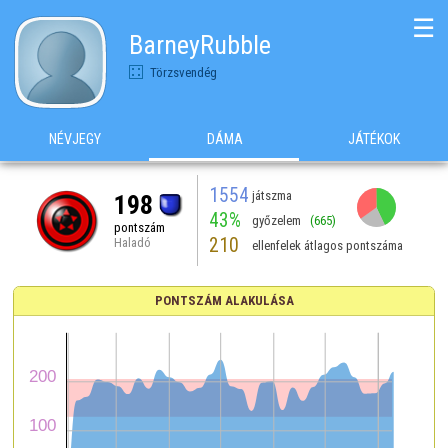
☰
BarneyRubble
Törzsvendég
NÉVJEGY
DÁMA
JÁTÉKOK
1554
játszma
198
43%
győzelem
(665)
pontszám
210
Haladó
ellenfelek átlagos pontszáma
PONTSZÁM ALAKULÁSA