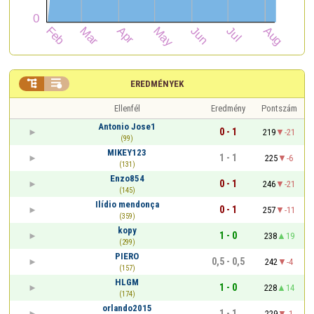


EREDMÉNYEK
Ellenfél
Eredmény
Pontszám
Antonio Jose1
0 - 1
219
-21
(99)
MIKEY123
1 - 1
225
-6
(131)
Enzo854
0 - 1
246
-21
(145)
Ilídio mendonça
0 - 1
257
-11
(359)
kopy
1 - 0
238
19
(299)
PIERO
0,5 - 0,5
242
-4
(157)
HLGM
1 - 0
228
14
(174)
orlando2015
1 - 1
229
-1