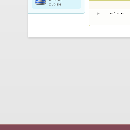
2 Spiele
vor 6 Jahren