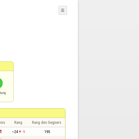
☰
tung
nis
Rang
Rang des Gegners
 1
~24
-9
195