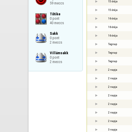
15 órája
59 meccs
15 órája
Tőtike

0 pont

16 órája
40 meccs
16 órája
Sakk

16 órája
0 pont

2 meccs
Tegnap
Villámsakk

Tegnap
0 pont

Tegnap
2 meccs
2 napja
2 napja
2 napja
2 napja
2 napja
2 napja
2 napja
3 napja