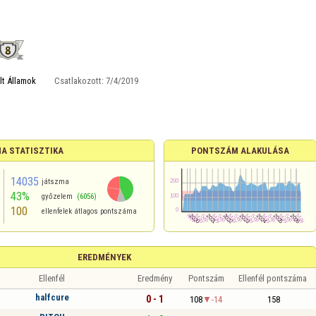
lt Államok
Csatlakozott:
7/4/2019
A STATISZTIKA
PONTSZÁM ALAKULÁSA
14035
játszma
43%
győzelem
(6056)
100
ellenfelek átlagos pontszáma
EREDMÉNYEK
Ellenfél
Eredmény
Pontszám
Ellenfél pontszáma
halfcure
0 - 1
108
-14
158