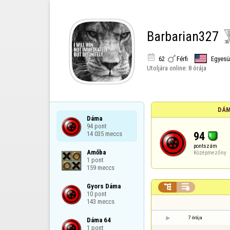
Barbarian327


62
Férfi
Egyesü
Utoljára online:
8 órája
DÁM
Dáma

94 pont

94
14 035 meccs
pontszám
Amőba

Középmezőny
1 pont

159 meccs
Gyors Dáma



10 pont

143 meccs
7 órája
Dáma 64

1 pont
