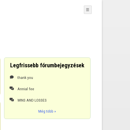
☰
Legfrissebb fórumbejegyzések
thank you

Annial fee

WINS AND LOSSES

Még több »