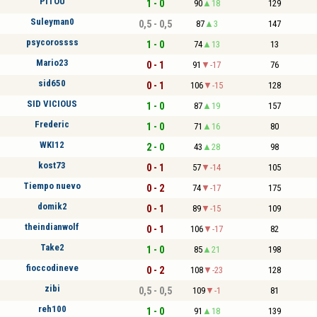
PITOU
1 - 0
90
18
129
Suleyman0
0,5 - 0,5
87
3
147
psycorossss
1 - 0
74
13
13
Mario23
0 - 1
91
-17
76
sid650
0 - 1
106
-15
128
SID VICIOUS
1 - 0
87
19
157
Frederic
1 - 0
71
16
80
WKI12
2 - 0
43
28
98
kost73
0 - 1
57
-14
105
Tiempo nuevo
0 - 2
74
-17
175
domik2
0 - 1
89
-15
109
theindianwolf
0 - 1
106
-17
82
Take2
1 - 0
85
21
198
fioccodineve
0 - 2
108
-23
128
zibi
0,5 - 0,5
109
-1
81
reh100
1 - 0
91
18
139