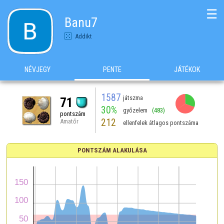
☰
Banu7
Addikt
NÉVJEGY
PENTE
JÁTÉKOK
1587
játszma
71
30%
győzelem
(483)
pontszám
212
Amatőr
ellenfelek átlagos pontszáma
PONTSZÁM ALAKULÁSA