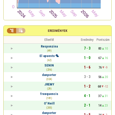


EREDMÉNYEK
Ellenfél
Eredmény
Pontszám
Responzina
7 - 3
83
10
(49)
El apuesto 🦜
1 - 0
67
16
(62)
SENIN
1 - 6
76
-9
(236)
danporter
3 - 3
56
20
(324)
JREMY
1 - 2
68
-12
(29)
freequencis
4 - 1
37
31
(181)
O' Neill
2 - 1
14
23
(205)
danporter
1 - 5
16
-2