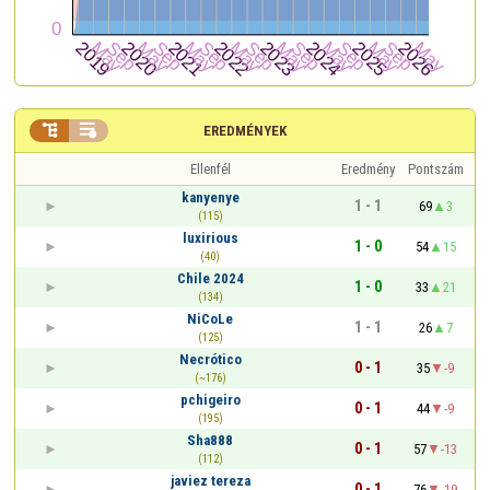


EREDMÉNYEK
Ellenfél
Eredmény
Pontszám
kanyenye
1 - 1
69
3
(115)
luxirious
1 - 0
54
15
(40)
Chile 2024
1 - 0
33
21
(134)
NiCoLe
1 - 1
26
7
(125)
Necrótico
0 - 1
35
-9
(~176)
pchigeiro
0 - 1
44
-9
(195)
Sha888
0 - 1
57
-13
(112)
javiez tereza
0 - 1
76
-19