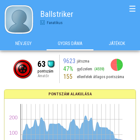
☰
Ballstriker
Fanatikus
NÉVJEGY
GYORS DÁMA
JÁTÉKOK
9623
játszma
63
47%
győzelem
(4559)
pontszám
155
Amatőr
ellenfelek átlagos pontszáma
PONTSZÁM ALAKULÁSA