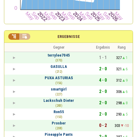


ERGEBNISSE
Gegner
Ergebnis
Rang
terrylee7045
1 - 1
327
1
(370)
GASULLA
2 - 0
321
6
(212)
PUXA ASTURIAS
4 - 0
312
9
(156)
smartgirl
2 - 0
306
6
(227)
Lackschuh Dieter
2 - 0
298
8
(283)
Ron55
2 - 0
293
5
(150)
Prosber
0 - 2
303
-10
(208)
Pineapple Pants
2 - 0
297
6