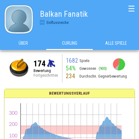
☰
Balkan Fanatik
Einflussreiche
ÜBER
CURLING
ALLE SPIELE
1682
Spiele
174
54%
Gewonnen
(905)
Bewertung
234
Fortgeschritten
Durchschn. Gegnerbewertung
BEWERTUNGSVERLAUF