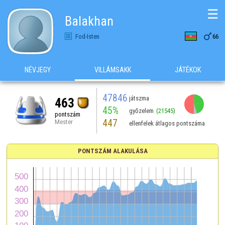
☰
Balakhan

Fod-Isten
66
NÉVJEGY
VILLÁMSAKK
JÁTÉKOK
47846
játszma
463
45%
győzelem
(21545)
pontszám
447
Mester
ellenfelek átlagos pontszáma
PONTSZÁM ALAKULÁSA