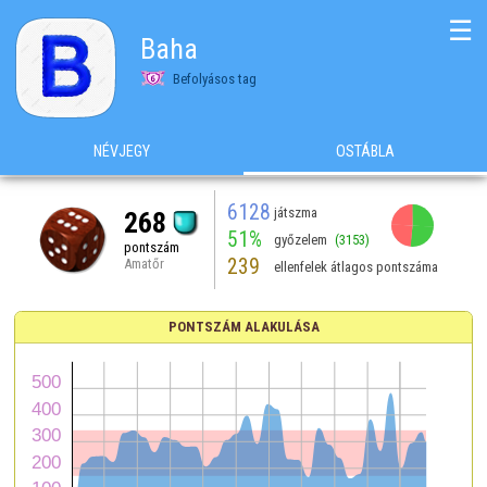
☰
Baha
Befolyásos tag
NÉVJEGY
OSTÁBLA
6128
játszma
268
51%
győzelem
(3153)
pontszám
239
Amatőr
ellenfelek átlagos pontszáma
PONTSZÁM ALAKULÁSA