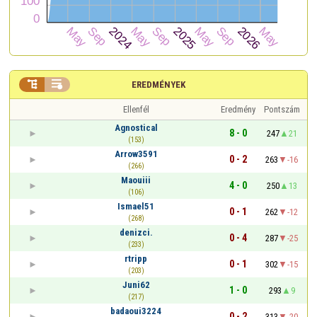


EREDMÉNYEK
Ellenfél
Eredmény
Pontszám
Agnostical
8 - 0
247
21
(153)
Arrow3591
0 - 2
263
-16
(266)
Maouiii
4 - 0
250
13
(106)
Ismael51
0 - 1
262
-12
(268)
denizci.
0 - 4
287
-25
(233)
rtripp
0 - 1
302
-15
(203)
Juni62
1 - 0
293
9
(217)
badaoui3224
0 - 2
313
-20