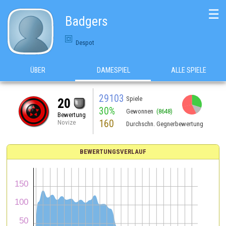
☰
Badgers
Despot
ÜBER
DAMESPIEL
ALLE SPIELE
29103
Spiele
20
30%
Gewonnen
(8648)
Bewertung
160
Novize
Durchschn. Gegnerbewertung
BEWERTUNGSVERLAUF