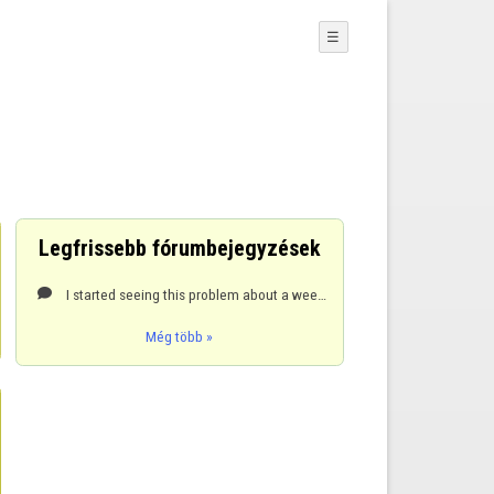
☰
Legfrissebb fórumbejegyzések
I started seeing this problem about a week ago, using Chrome, FireFox and IE on Windows 7. All four

Még több »