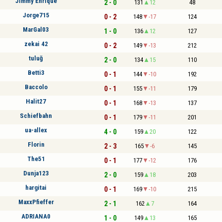
Jimmy Enrique
2 - 0
131
12
48
Jorge715
0 - 2
148
-17
124
MarGal03
1 - 0
136
12
127
zekai 42
0 - 2
149
-13
212
tuluğ
2 - 0
134
15
110
Betti3
0 - 1
144
-10
192
Baccolo
0 - 1
155
-11
179
Halit27
0 - 1
168
-13
137
Schiefbahn
0 - 1
179
-11
201
ua-allex
4 - 0
159
20
122
Florin
2 - 3
165
-6
145
The51
0 - 1
177
-12
176
Dunja123
2 - 0
159
18
203
hargitai
0 - 1
169
-10
215
MaxxPfieffer
2 - 1
162
7
164
ADRIANA0
1 - 0
149
13
165