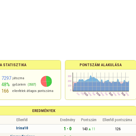
A STATISZTIKA
PONTSZÁM ALAKULÁSA
7297
játszma
48%
győzelem
(3507)
166
ellenfelek átlagos pontszáma
EREDMÉNYEK
Ellenfél
Eredmény
Pontszám
Ellenfél pontszáma
Irina10
1 - 0
143
11
126