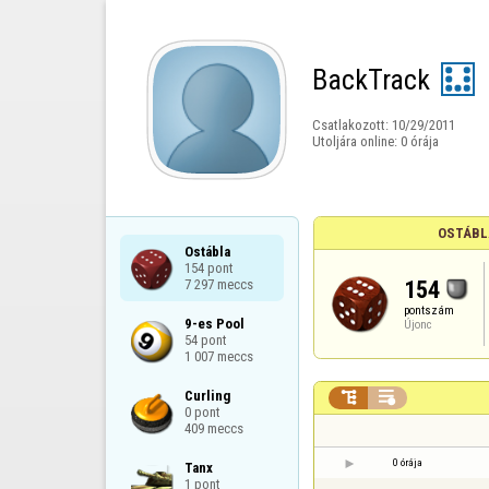
BackTrack
Csatlakozott:
10/29/2011
Utoljára online:
0 órája
OSTÁBL
Ostábla

154 pont

154
7 297 meccs
pontszám
9-es Pool

Újonc
54 pont

1 007 meccs
Curling



0 pont

409 meccs
0 órája
Tanx

1 pont
