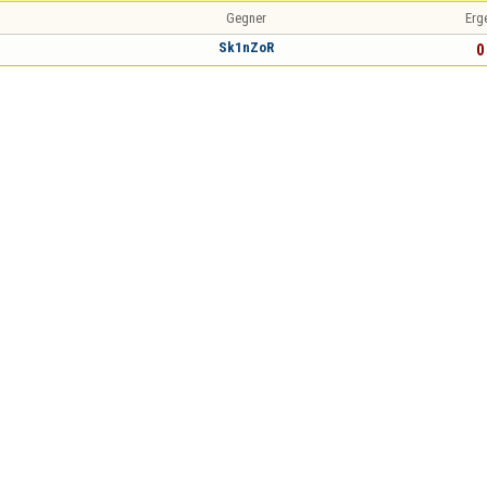
Gegner
Erg
Sk1nZoR
0 