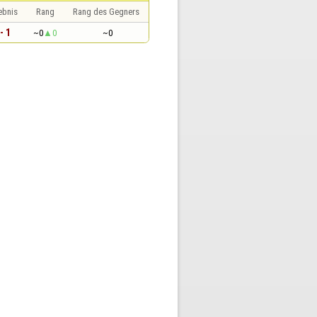
ebnis
Rang
Rang des Gegners
- 1
~0
0
~0