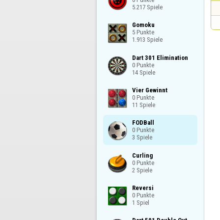
5.217 Spiele
Gomoku

5 Punkte

1.913 Spiele
Dart 301 Elimination

0 Punkte

14 Spiele
Vier Gewinnt

0 Punkte

11 Spiele
FODBall

0 Punkte

3 Spiele
Curling

0 Punkte

2 Spiele
Reversi

0 Punkte

1 Spiel