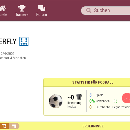




piele
Turniere
Forum
ERFLY
:
2/4/2006
ne:
vor 4 Monaten
STATISTIK FÜR FODBALL
3
Spiele
~0
0%
Gewonnen
(0)
Bewertung
0
Novize
Durchschn. Gegnerbewer


ERGEBNISSE