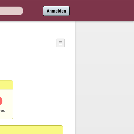
Anmelden
☰
tung