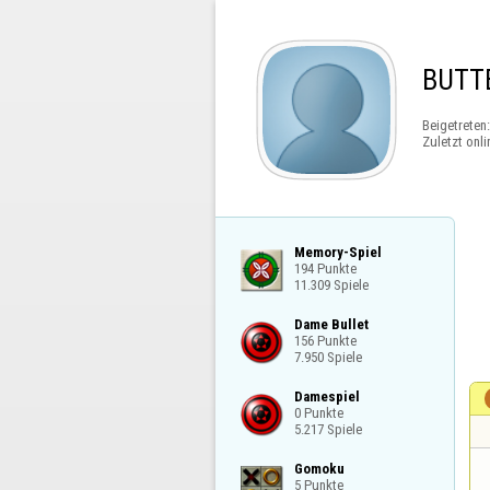
BUTT
Beigetreten
Zuletzt onli
Memory-Spiel

194 Punkte

11.309 Spiele
Dame Bullet

156 Punkte

7.950 Spiele
Damespiel

0 Punkte

5.217 Spiele
Gomoku

5 Punkte
