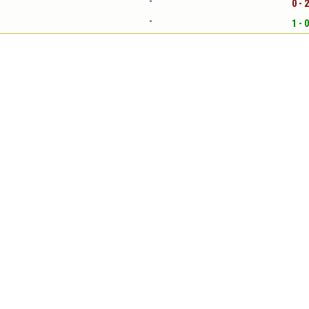
-
0 - 2
-
1 - 0