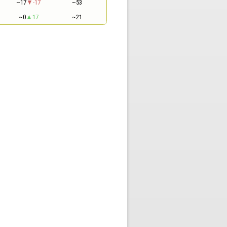
~17
-17
~53
~0
17
~21