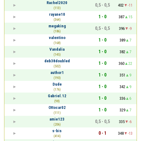
Rachel2020
0,5 - 0,5
402
-11
(113)
rayane10
1 - 0
387
15
(364)
megaking
0,5 - 0,5
396
-9
(186)
valentino
1 - 0
389
7
(168)
Vandalia
1 - 0
382
7
(145)
deb38doubled
1 - 0
360
22
(502)
author1
1 - 0
351
9
(190)
Dude
1 - 0
342
9
(176)
Gabriel.12
1 - 0
336
6
(98)
Ottocar02
1 - 0
329
7
(111)
amie123
0,5 - 0,5
335
-6
(206)
s-bis
0 - 1
348
-13
(414)