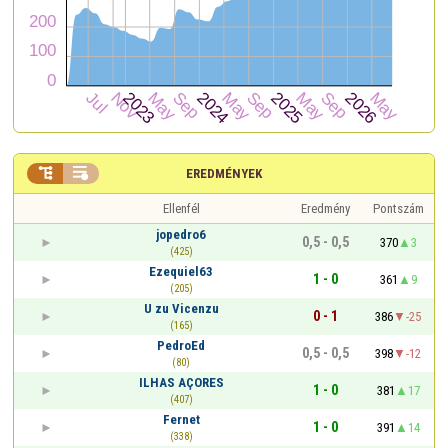


EREDMÉNYEK
Ellenfél
Eredmény
Pontszám
jopedro6
0,5 - 0,5
370
3
(425)
Ezequiel63
1 - 0
361
9
(205)
U zu Vicenzu
0 - 1
386
-25
(165)
PedroEd
0,5 - 0,5
398
-12
(80)
ILHAS AÇORES
1 - 0
381
17
(407)
Fernet
1 - 0
391
14
(338)