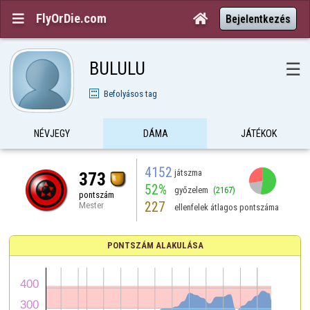
FlyOrDie.com


Bejelentkezés
BULULU
☰
Befolyásos tag
NÉVJEGY
DÁMA
JÁTÉKOK
4152
játszma
373
52%
győzelem
(2167)
pontszám
227
Mester
ellenfelek átlagos pontszáma
PONTSZÁM ALAKULÁSA