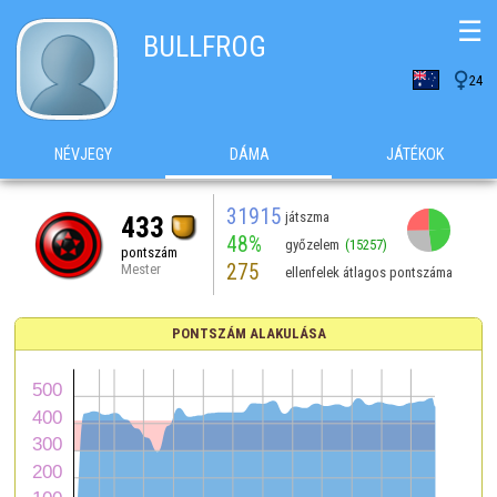
☰
BULLFROG

24
NÉVJEGY
DÁMA
JÁTÉKOK
31915
játszma
433
48%
győzelem
(15257)
pontszám
275
Mester
ellenfelek átlagos pontszáma
PONTSZÁM ALAKULÁSA