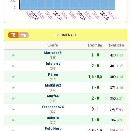


EREDMÉNYEK
Ellenfél
Eredmény
Pontszám
Marrakech
1 - 0
420
13
(348)
luluterry
2 - 0
403
17
(296)
Pdron
1,5 - 0,5
389
14
(414)
MatKilau2
1 - 0
371
18
(407)
Murf66
2 - 0
350
21
(303)
Francesco24
0 - 1
376
-26
(137)
auterio
1 - 0
367
9
(217)
Pelo Nero
0,5 - 1,5
395
-28