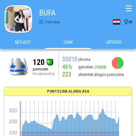
☰
BUFA

Fod-Isten
38
NÉVJEGY
SAKK
JÁTÉKOK
35010
játszma
120
46%
győzelem
(16265)
pontszám
223
Középmezőny
ellenfelek átlagos pontszáma
PONTSZÁM ALAKULÁSA