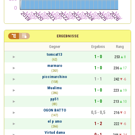


ERGEBNISSE
Gegner
Ergebnis
Rang
tomcat13
1 - 0
253
8
(62)
marmaro
1 - 0
236
17
(263)
piccimarchino
1 - 1
242
-6
(158)
Mualimu
1 - 0
223
19
(286)
pp51
1 - 0
213
10
(83)
OGON BATTO
0,5 - 0,5
216
-3
(147)
el p amo
1 - 2
222
-6
(266)
Virtud dama
0 - 1
246
-24