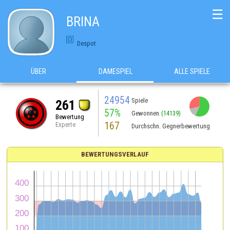
☰
BRINA
Despot
ÜBER
DAMESPIEL
ALLE SPIELE
24954
Spiele
261
57%
Gewonnen
(14139)
Bewertung
167
Experte
Durchschn. Gegnerbewertung
BEWERTUNGSVERLAUF