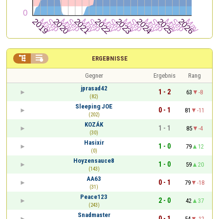


ERGEBNISSE
Gegner
Ergebnis
Rang
jprasad42
1 - 2
63
-8
(82)
Sleeping JOE
0 - 1
81
-11
(202)
KOZÁK
1 - 1
85
-4
(30)
Hasixir
1 - 0
79
12
(0)
Hoyzensauce8
1 - 0
59
20
(143)
AA63
0 - 1
79
-18
(31)
Peace123
2 - 0
42
37
(243)
Snadmaster
0 - 1
54
-12