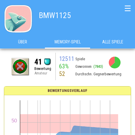
☰
BMW1125
ÜBER
MEMORY-SPIEL
ALLE SPIELE
12511
Spiele
41
63%
Gewonnen
(7843)
Bewertung
52
Amateur
Durchschn. Gegnerbewertung
BEWERTUNGSVERLAUF