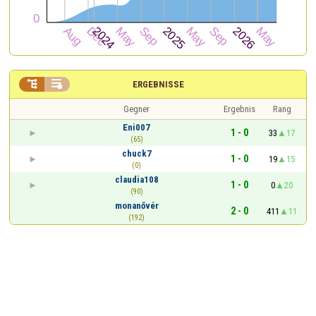


ERGEBNISSE
Gegner
Ergebnis
Rang
Eni007
1 - 0
33
17
(65)
chuck7
1 - 0
19
15
(0)
claudia108
1 - 0
0
20
(90)
monanővér
2 - 0
411
11
(192)