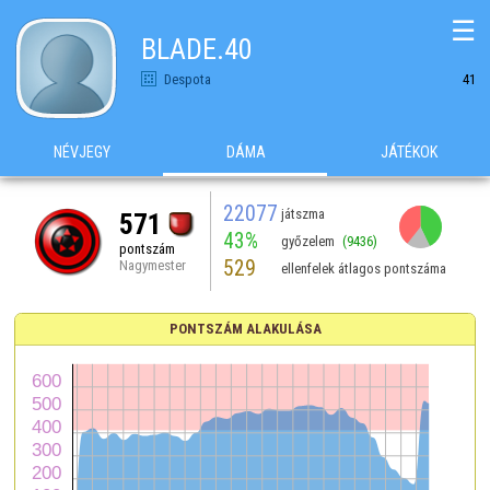
☰
BLADE.40
Despota
41
NÉVJEGY
DÁMA
JÁTÉKOK
22077
játszma
571
43%
győzelem
(9436)
pontszám
529
Nagymester
ellenfelek átlagos pontszáma
PONTSZÁM ALAKULÁSA