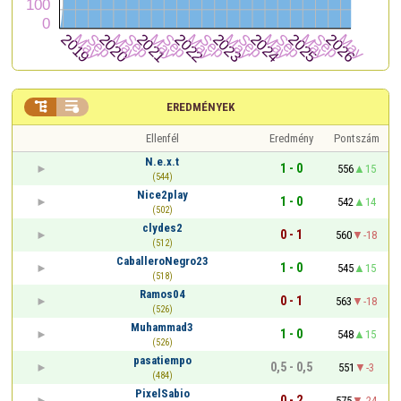


EREDMÉNYEK
Ellenfél
Eredmény
Pontszám
N.e.x.t
1 - 0
556
15
(544)
Nice2play
1 - 0
542
14
(502)
clydes2
0 - 1
560
-18
(512)
CaballeroNegro23
1 - 0
545
15
(518)
Ramos04
0 - 1
563
-18
(526)
Muhammad3
1 - 0
548
15
(526)
pasatiempo
0,5 - 0,5
551
-3
(484)
PixelSabio
0 - 2
575
-24