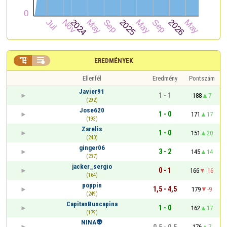


EREDMÉNYEK
Ellenfél
Eredmény
Pontszám
Javier91
1 - 1
188
7
(292)
Jose620
1 - 0
171
17
(193)
Zarelis
1 - 0
151
20
(240)
ginger06
3 - 2
145
14
(237)
jacker_sergio
0 - 1
166
-16
(164)
poppin
1,5 - 4,5
179
-9
(249)
CapitanBuscapina
1 - 0
162
17
(179)
NINA👽
0,5 - 0,5
176
7