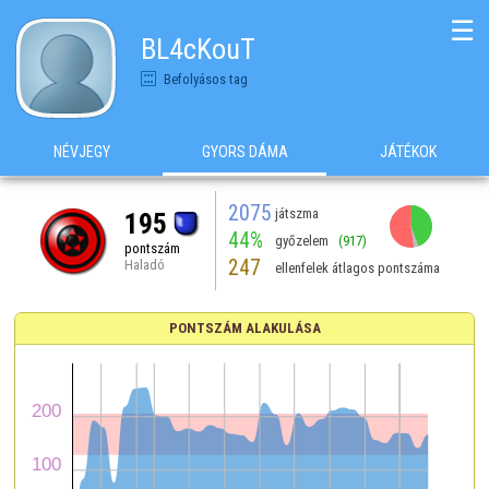
☰
BL4cKouT
Befolyásos tag
NÉVJEGY
GYORS DÁMA
JÁTÉKOK
2075
játszma
195
44%
győzelem
(917)
pontszám
247
Haladó
ellenfelek átlagos pontszáma
PONTSZÁM ALAKULÁSA